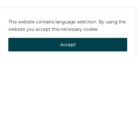
This website contains language selection. By using the
website you accept this necessary cookie.
Accept
Öppettider
Onsdag – Söndag: 07.30 – 12.30
Besök eller Kontakta Oss
Maja-Lisa Grönbergs väg 1
(+46) 76 175 55 50